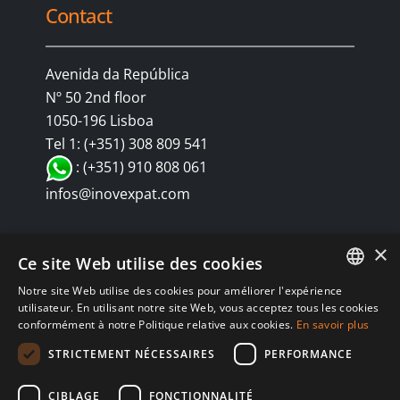
Contact
Avenida da República
Nº 50 2nd floor
1050-196 Lisboa
Tel 1: (+351) 308 809 541
: (+351) 910 808 061
infos@inovexpat.com
×
Ce site Web utilise des cookies
Notre site Web utilise des cookies pour améliorer l'expérience
FRENCH
utilisateur. En utilisant notre site Web, vous acceptez tous les cookies
conformément à notre Politique relative aux cookies.
En savoir plus
SPANISH
© Copyright 2024 INOV é uma corretora de seguros dedicada a
STRICTEMENT NÉCESSAIRES
PERFORMANCE
expatriados vivendo em Espanha e Portugal. Aproveite os melhores
ENGLISH
seguros de saúde, automóvel, residência, vida, RC, viagens,
CIBLAGE
FONCTIONNALITÉ
RUSSIAN