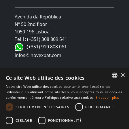
Avenida da República
Nº 50 2nd floor
1050-196 Lisboa
Tel 1: (+351) 308 809 541
: (+351) 910 808 061
infos@inovexpat.com
×
Ce site Web utilise des cookies
Notre site Web utilise des cookies pour améliorer l'expérience
FRENCH
utilisateur. En utilisant notre site Web, vous acceptez tous les cookies
conformément à notre Politique relative aux cookies.
En savoir plus
SPANISH
© Copyright 2024 INOV é uma corretora de seguros dedicada a
STRICTEMENT NÉCESSAIRES
PERFORMANCE
expatriados vivendo em Espanha e Portugal. Aproveite os melhores
ENGLISH
seguros de saúde, automóvel, residência, vida, RC, viagens,
CIBLAGE
FONCTIONNALITÉ
RUSSIAN
negócios... em Espanha e Portugal. Nós sempre te atendemos em