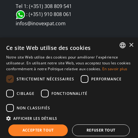
Tel 1: (+351) 308 809 541
: (+351) 910 808 061
infos@inovexpat.com
×
Ce site Web utilise des cookies
Notre site Web utilise des cookies pour améliorer l'expérience
FRENCH
utilisateur. En utilisant notre site Web, vous acceptez tous les cookies
conformément à notre Politique relative aux cookies.
En savoir plus
SPANISH
© Copyright 2024 INOV é uma corretora de seguros dedicada a
STRICTEMENT NÉCESSAIRES
PERFORMANCE
expatriados vivendo em Espanha e Portugal. Aproveite os melhores
ENGLISH
seguros de saúde, automóvel, residência, vida, RC, viagens,
CIBLAGE
FONCTIONNALITÉ
RUSSIAN
negócios... em Espanha e Portugal. Nós sempre te atendemos em
Política de privacidad
Política de Cookies
GERMAN
teu idioma. |
|
|
NON CLASSIFIÉS
Aviso Legal
AFFICHER LES DÉTAILS
ACCEPTER TOUT
REFUSER TOUT