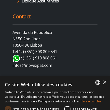
Lexique Assurances
Contact
Avenida da República
Nº 50 2nd floor
1050-196 Lisboa
Tel 1: (+351) 308 809 541
: (+351) 910 808 061
infos@inovexpat.com
×
Ce site Web utilise des cookies
Notre site Web utilise des cookies pour améliorer l'expérience
FRENCH
utilisateur. En utilisant notre site Web, vous acceptez tous les cookies
conformément à notre Politique relative aux cookies.
En savoir plus
SPANISH
© Copyright 2024 INOV é uma corretora de seguros dedicada a
STRICTEMENT NÉCESSAIRES
PERFORMANCE