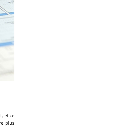
, et ce
re plus