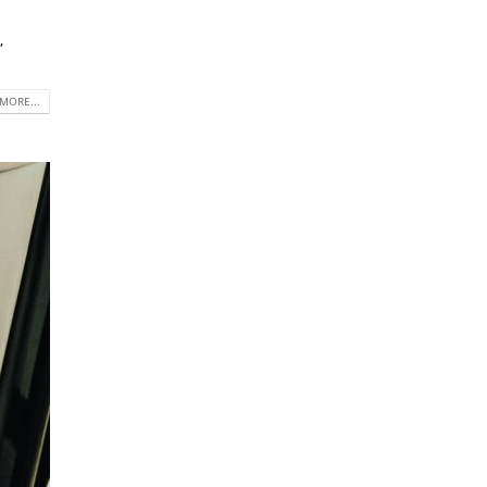
,
MORE...