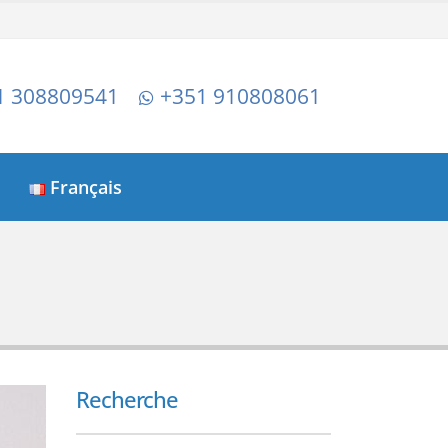
1 308809541
+351 910808061
Français
Recherche