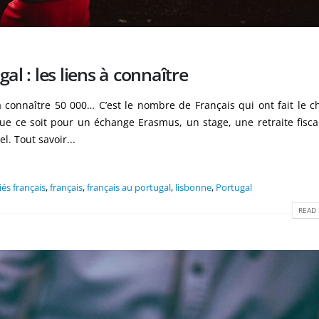
al : les liens à connaître
 à connaître 50 000… C’est le nombre de Français qui ont fait le c
que ce soit pour un échange Erasmus, un stage, une retraite fisc
l. Tout savoir...
iés français
,
français
,
français au portugal
,
lisbonne
,
Portugal
READ 