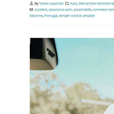
By
Yohan Leuthold
Auto
,
Démarches Administrat
accident
,
assurance auto
,
automobile
,
comment remp
lisbonne
,
Portugal
,
remplir constat amiable