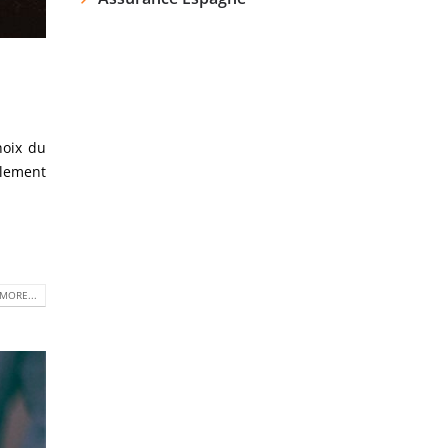
hoix du
alement
MORE...