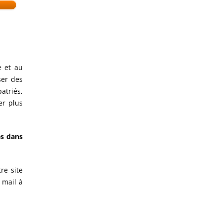
e et au
ser des
atriés,
er plus
és dans
re site
 mail à