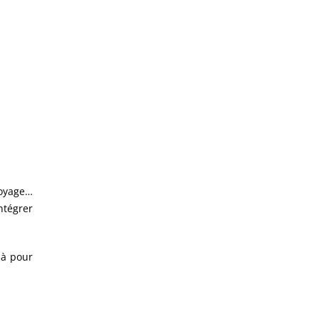
voyage…
ntégrer
là pour