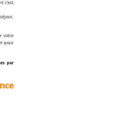
t c’est
séjour,
e votre
er pour
tes par
ance