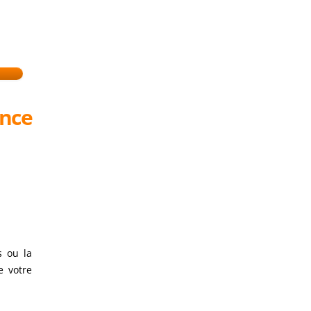
ance
s ou la
e votre