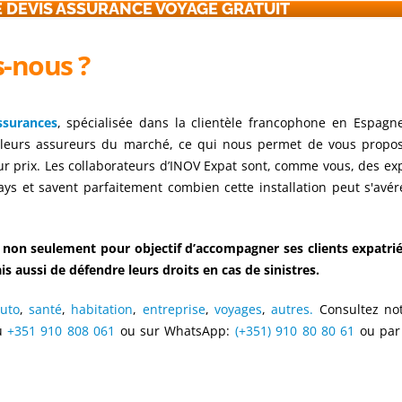
 DEVIS ASSURANCE VOYAGE GRATUIT
-nous ?
ssurances
, spécialisée dans la clientèle francophone en Espagn
illeurs assureurs du marché, ce qui nous permet de vous propo
r prix. Les collaborateurs d’INOV Expat sont, comme vous, des exp
ays et savent parfaitement combien cette installation peut s'avér
 non seulement pour objectif d’accompagner ses clients expatri
 aussi de défendre leurs droits en cas de sinistres.
uto
,
santé
,
habitation
,
entreprise
,
voyages
,
autres.
Consultez not
au
+351 910 808 061
ou sur WhatsApp:
(+351) 910 80 80 61
ou par