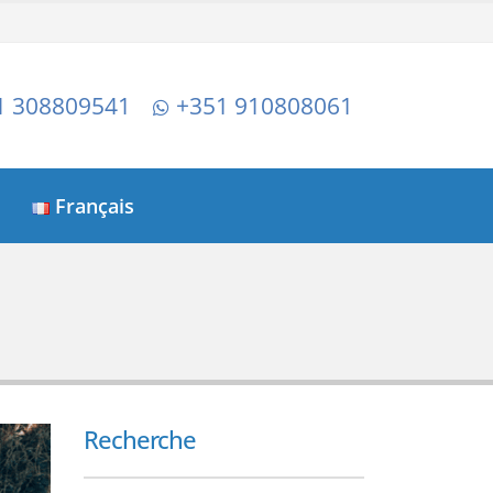
1 308809541
+351 910808061
Français
Recherche