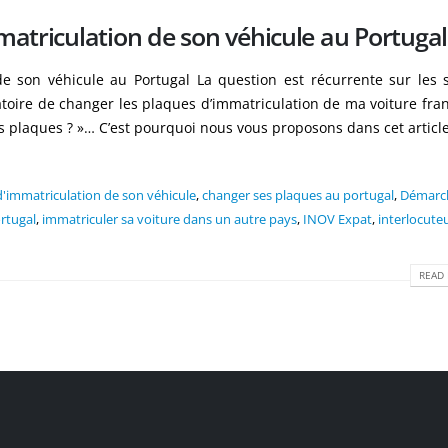
atriculation de son véhicule au Portugal
e son véhicule au Portugal La question est récurrente sur les s
gatoire de changer les plaques d’immatriculation de ma voiture fran
es plaques ? »… C’est pourquoi nous vous proposons dans cet article
d'immatriculation de son véhicule
,
changer ses plaques au portugal
,
Démarc
rtugal
,
immatriculer sa voiture dans un autre pays
,
INOV Expat
,
interlocute
READ 