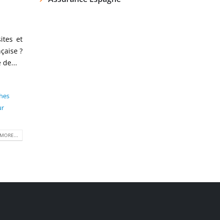
ites et
çaise ?
 de...
hes
ur
MORE...