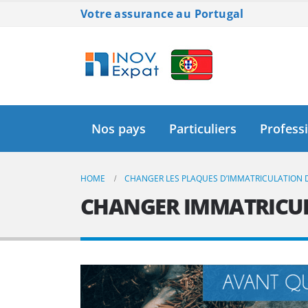
Votre assurance au Portugal
Nos pays
Particuliers
Profess
HOME
CHANGER LES PLAQUES D’IMMATRICULATION 
CHANGER IMMATRICU